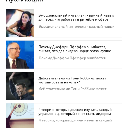
Эмоциональный интеллект - важный навык
для всех, кто работает в ритейле и сфере
обслуживания
Эмоциональный интеллект - важный навык
для всех, кто работает в ритейле и сфере
обслуживания
Почему Джеффри Пфеффер ошибается,
считая, что для лидера нарциссизм лучше
скромности
Почему Джеффри Пфеффер ошибается,
считая, что для лидера нарциссизм лучше
скромности
Действительно ли Тони Роббинс может
мотивировать на успех?
Действительно ли Тони Роббинс может
мотивировать на успех?
4 теории, которые должен изучить каждый
управленец, который хочет стать лидером
4 теории, которые должен изучить каждый
управленец, который хочет стать лидером