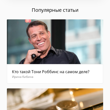
в
течение
Популярные статьи
1
минуты
сообщение
с
кодом
не
приходит,
выберите
"Отправить
код
повторно"
Введите
код из
Кто такой Тони Роббинс на самом деле?
смс
Ирина Кибина
Отправить