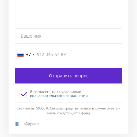
Ваше имя
+7
Завершение
Отправить вопрос
Введите
код
Я согласен(-на) с условиями
подтверждения,
пользовательского соглашения
отправленный
Вам
Стоимость: 50000
Ж
. Спишем средства только в случае ответа и
в
часть средств идет в фонд
смс-
«Друзья»
сообщении.
Если