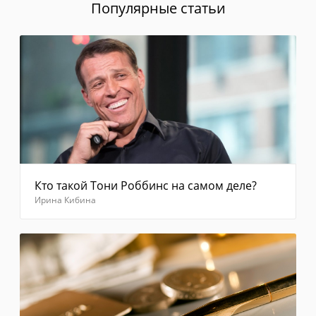
Популярные статьи
выберите
"Отправить
код
повторно"
Введите
код из
смс
Отправить
Кто такой Тони Роббинс на самом деле?
Ирина Кибина