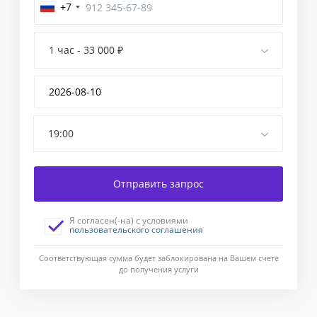
+7
Завершение
1 час - 33 000 ₽
Введите
код
подтверждения,
отправленный
Вам
19:00
в
смс-
сообщении.
Отправить запрос
Если
в
течение
Я согласен(-на) с условиями
1
пользовательского соглашения
минуты
сообщение
Соответствующая сумма будет заблокирована на Вашем счете
с
до получения услуги
кодом
не
приходит,