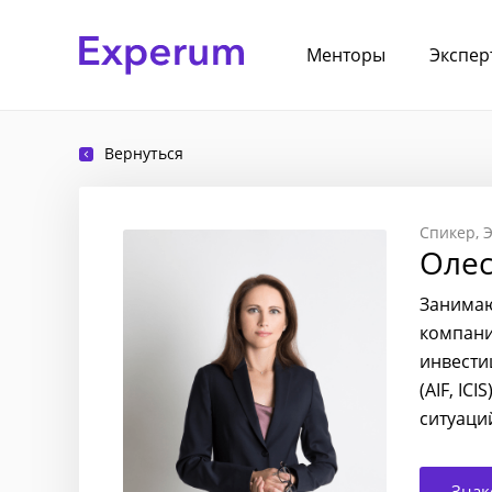
Менторы
Экспер
Вернуться
Спикер
Э
Олес
Занимаю
компани
инвести
(AIF, IC
ситуаци
Знак