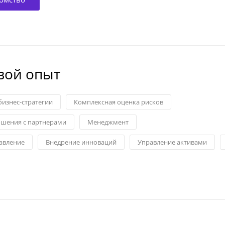
вой опыт
изнес-стратегии
Комплексная оценка рисков
шения с партнерами
Менеджмент
авление
Внедрение инноваций
Управление активами