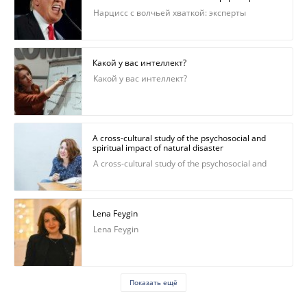
Нарцисс с волчьей хваткой: эксперты
составили психологический портрет Трампа
Какой у вас интеллект?
Какой у вас интеллект?
А cross-cultural study of the psychosocial and
spiritual impact of natural disaster
А cross-cultural study of the psychosocial and
spiritual impact of natural disaster
Lena Feygin
Lena Feygin
Показать ещё