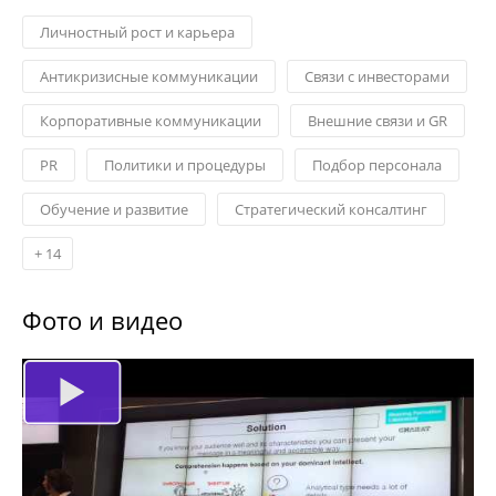
Личностный рост и карьера
Антикризисные коммуникации
Связи с инвесторами
Корпоративные коммуникации
Внешние связи и GR
PR
Политики и процедуры
Подбор персонала
Обучение и развитие
Стратегический консалтинг
+
14
Фото и видео