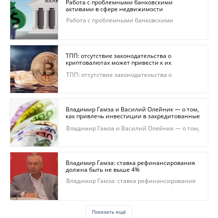
Работа с проблемными банковскими
активами в сфере недвижимости
Работа с проблемными банковскими
активами в сфере недвижимости
ТПП: отсутствие законодательства о
криптовалютах может привести к их
регулированию правоохранительными
ТПП: отсутствие законодательства о
органами
криптовалютах может привести к их
регулированию правоохранительными
органами
Владимир Гамза и Василий Олейник — о том,
как привлечь инвестиции в закредитованные
регионы
Владимир Гамза и Василий Олейник — о том,
как привлечь инвестиции в закредитованные
регионы
Владимир Гамза: ставка рефинансирования
должна быть не выше 4%
Владимир Гамза: ставка рефинансирования
должна быть не выше 4%
Показать ещё