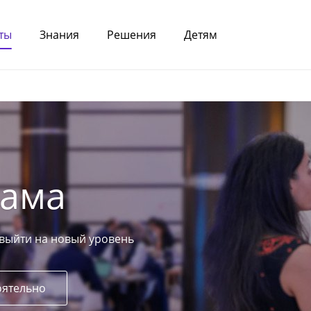
ты
Знания
Решения
Детям
лама
 выйти на новый уровень
оятельно