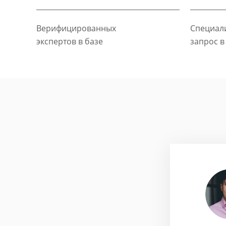
Верифицированных
Специали
экспертов в базе
запрос в
хайлусь
ие бизнес-стратегии
етян