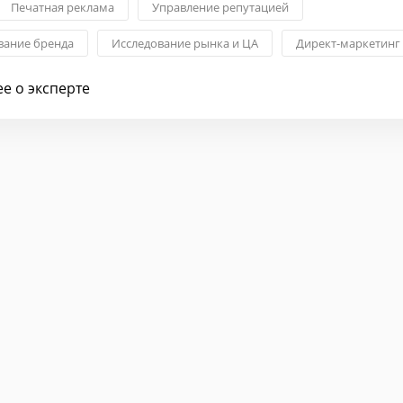
Печатная реклама
Управление репутацией
ание бренда
Исследование рынка и ЦА
Директ-маркетинг
медийная реклама
е о эксперте