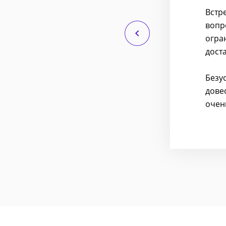
акой лирики. Замечания,
Встр
м может помочь.
вопр
огра
льно. Этому человеку сразу
дост
Безу
дове
очен