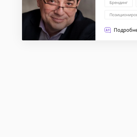
Брендинг
Позициониров
Баннерная и 
Подробне