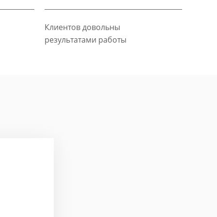
Клиентов довольны
результатами работы
Павел Па
Задача: Стратегичес
event-услуг
Эксперт: Петр Климо