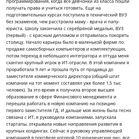
программирования, когда все девчонки из класса пошли
получать права и учиться готовить. Еще на
подготовительных курсах поступила в технический ВУЗ
без экзаменов, чем расстроила маму - врача и папу-
юриста. Школу закончила с серебряной медалью, ВУЗ
(первый) - с красным дипломом и отправилась покорять
столицу. Начало карьеры было в маленькой фирме по
продаже самосборных компьютеров и комплектующих,
потом переход в небольшого интегратора и оттуда меня
схантил крупный игрок в ИТ-отрасли. В этой компании я
проработала 9 лет и прошла путь от продавца до
заместителя коммерческого директора (общий штат
компании на тот момент составлял уже более 1,5 тыс
человек). За это время я получила второе высшее
образование в сфере Финансового менеджмента и
перешла работать в новую компанию на позицию
первого заместителя ГД. И дальше моя жизнь была тесно
связана с ИТ, я руководила компаниями, запускала
стартапы, открывала новые направления развития в
крупных холдингах. Сейчас я руковожу управляющей
компанией в портфеле которой 10 юридических лиц, все