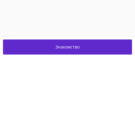
Знакомство
Присоединяйтесь к нам в соцсетях!
О проекте
Благотворительность
Пользовательское соглашение
Контакты
© 2026,
Experum.ru