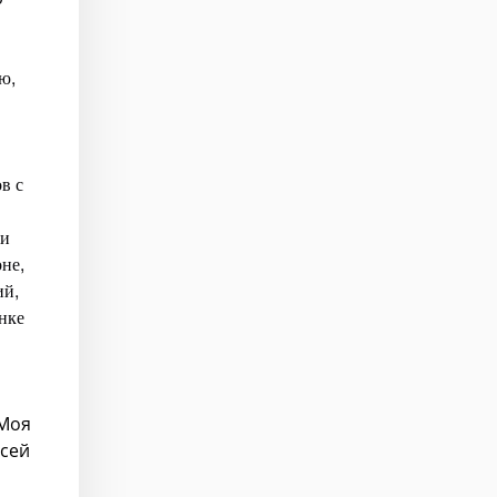
ю,
в с
ми
не,
ий,
нке
 Моя
всей