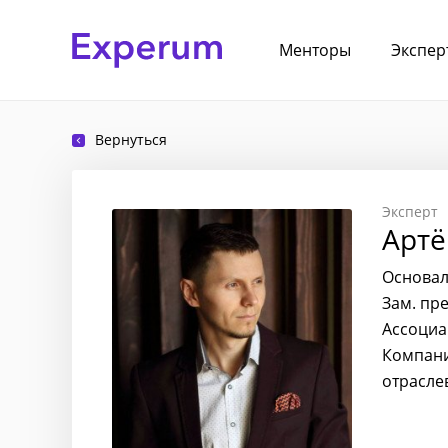
Менторы
Экспер
Вернуться
Эксперт
Артё
Основал
Зам. пр
Ассоциа
Компани
отрасле