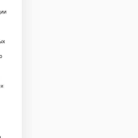
ции
ых
ю
и
 и
0