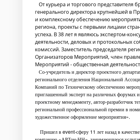
От курьера и торгового представителя б
генерального директора крупнейшей в П
и комплексному обеспечению мероприяти
региона, проекты с первыми лицами страны
успеха. В 38 лет я являюсь экспертом-кон
деятельности, деловых и протокольных со
комиссий. Заместитель председателя рег
Организаторов Мероприятий, член прав
Мероприятий - общественная деятельност
Со-учредитель и директор проектного департа
регионального отделения Национальной Ассоц
Компаний по Техническому обеспечению меропр
приглашенный эксперт на различных форумах и 
проектному менеджменту, автор-разработчик те
региональной профессиональной премии в ном
художественное оформление мероприятия».
Пришел в event-сферу 11 лет назад в качеств
компанию «АРТон-НН», занимающуюся услугами