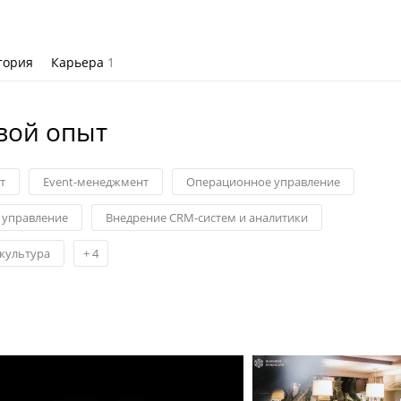
тория
Карьера
1
вой опыт
т
Event-менеджмент
Операционное управление
 управление
Внедрение CRM-систем и аналитики
 культура
+
4