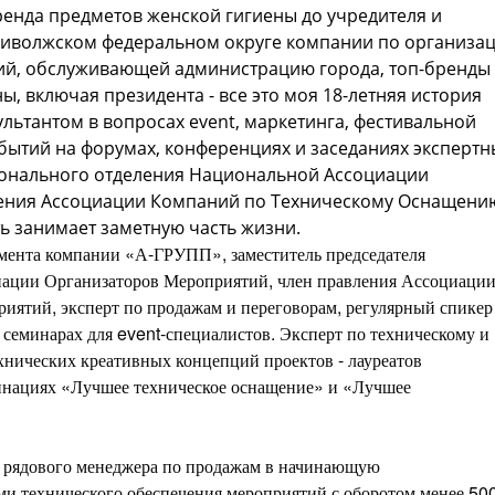
ренда предметов женской гигиены до учредителя и
риволжском федеральном округе компании по организа
й, обслуживающей администрацию города, топ-бренды
, включая президента - все это моя 18-летняя история
сультантом в вопросах event, маркетинга, фестивальной
бытий на форумах, конференциях и заседаниях экспертн
ионального отделения Национальной Ассоциации
ления Ассоциации Компаний по Техническому Оснащени
ь занимает заметную часть жизни.
мента компании «А-ГРУПП», заместитель председателя
иации Организаторов Мероприятий, член правления Ассоциаци
иятий, эксперт по продажам и переговорам, регулярный спикер
семинарах для event-специалистов. Эксперт по техническому и
хнических креативных концепций проектов - лауреатов
инациях «Лучшее техническое оснащение» и «Лучшее
е рядового менеджера по продажам в начинающую
 технического обеспечения мероприятий с оборотом менее 50