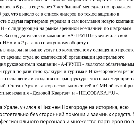
 вырос в 6 раз, а еще через 7 лет бывший менеджер по продажам
 раз, что вывело ее в список лидеров по тех.оснащению в
сте с двумя партнерами учредил и сам возглавил новую компани
-НН» с лидирующей на рынке арендной компанией по шатровым
». За год деятельности компания «А-ГРУПП» увеличила свой
н-НН» и в 2 раза по совокупному обороту с
 в лидеры на рынке услуг по комплексному оснащению проекто
от аренды стула до комплексной организации центрального
годня руководители компании «А-ГРУПП» являются обязательны
 групп по развитию культуры и туризма в Нижегородском регио
ого оснащения и создания инфраструктуры массовых мероприят
й. Статин Артем - автор нескольких статей в СМИ об event-ры
ритетные издания «Деловой Квартал» и «НН.СОБАКА.RU».
 Урале, учился в Нижнем Новгороде на историка, всю
мостоятельно без сторонней помощи и заемных средств.
рофессионального персонала и множество партнеров по 