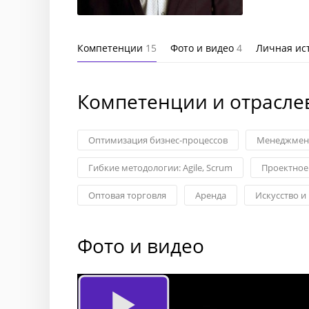
Компетенции
15
Фото и видео
4
Личная ис
Компетенции и отрасле
Оптимизация бизнес-процессов
Менеджмен
Гибкие методологии: Agile, Scrum
Проектное
Оптовая торговля
Аренда
Искусство и
Фото и видео