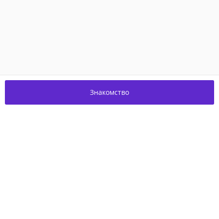
Знакомство
Присоединяйтесь к нам в соцсетях!
О проекте
Благотворительность
Пользовательское соглашение
Контакты