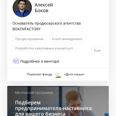
Алексей
Боков
Основатель продюсерского агентства
BOKOVFACTORY
Продюсирование
Event-менеджмент
Разработка креативных концепций
Еще
Проектное управление
Подробнее о менторе
Помогает фонду
«Дети наши»
Менторская программа
Подберем
предпринимателя-наставника
для вашего бизнеса