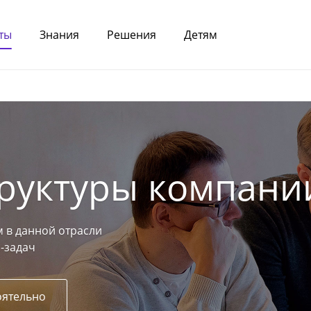
ты
Знания
Решения
Детям
труктуры компани
 в данной отрасли
-задач
оятельно