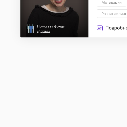
Мотивация
Развитие лич
Управление и
Помогает фонду
Подробне
«Друзья»