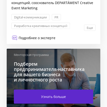
концепций, сооснователь DEPARTÁMENT Creative
Event Marketing
Digital-коммуникации
PR
Разработка креативных концепций
Еще
Продвижение бренда
Подробнее о эксперте
Менторская программа
Подберем
предпринимателя-наставника
для вашего бизнеса
и личностного роста
Узнать больше