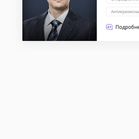
Антикризисн
Инжиниринг б
Подробне