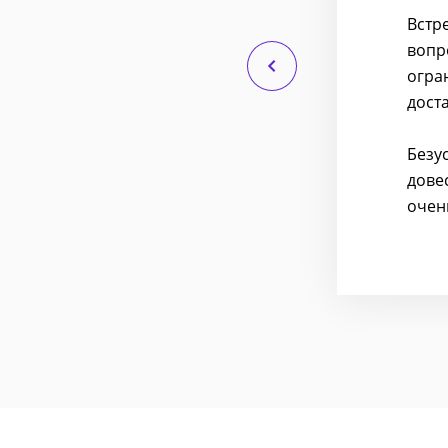
акой лирики. Замечания,
Встр
м может помочь.
вопр
огра
льно. Этому человеку сразу
дост
Безу
дове
очен