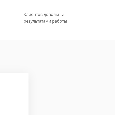
Клиентов довольны
результатами работы
Павел Па
Задача: Стратегичес
event-услуг
Эксперт: Петр Климо