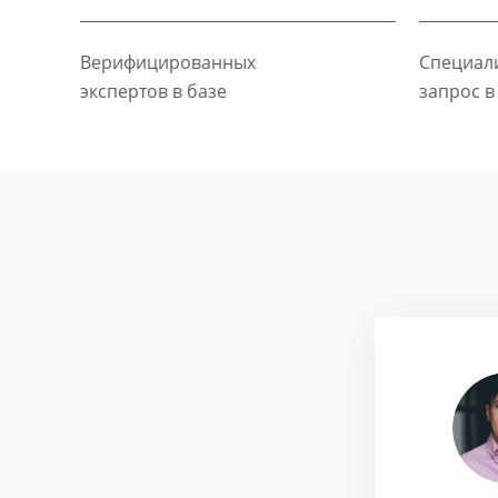
Верифицированных
Специали
экспертов в базе
запрос в
хайлусь
ие бизнес-стратегии
етян