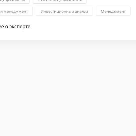
ый менеджмент
Инвестиционный анализ
Менеджмент
изнес-процессов
Командообразование
е о эксперте