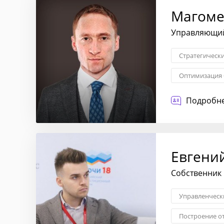
Магоме
Управляющий
Стратегическ
Оптимизация 
Взаимоотноше
Подробне
Евгени
Собственник
Управленческ
Построение о