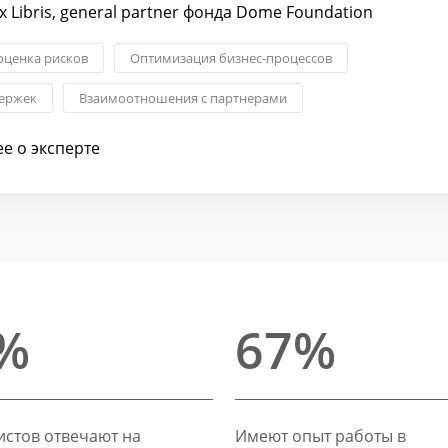
 Libris, general partner фонда Dome Foundation
оценка рисков
Оптимизация бизнес-процессов
ержек
Взаимоотношения с партнерами
я бизнеса
Операционное управление
е о эксперте
%
67%
стов отвечают на
Имеют опыт работы в