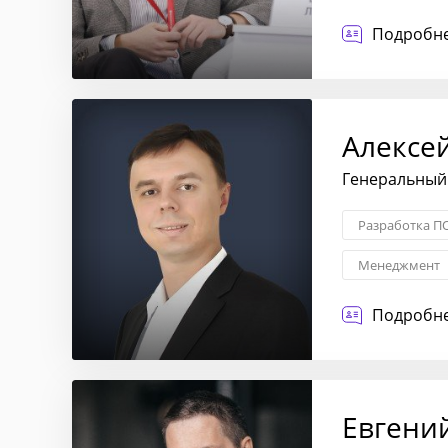
Создание фин
Подробне
Алексе
Генеральный 
Разработка П
Менеджмент
Подробне
Евгени