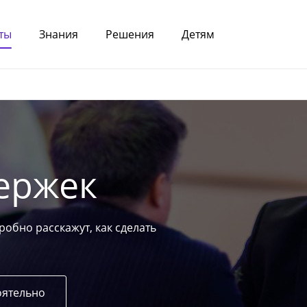
ты
Знания
Решения
Детям
ержек
робно расскажут, как сделать
оятельно