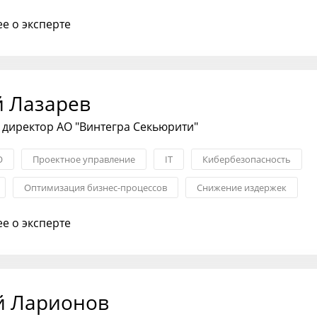
ансовой модели
е о эксперте
й Лазарев
директор АО "Винтегра Секьюрити"
О
Проектное управление
IT
Кибербезопасность
Оптимизация бизнес-процессов
Снижение издержек
е о эксперте
й Ларионов