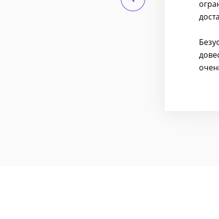
огра
льно. Этому человеку сразу
дост
Безу
дове
очен