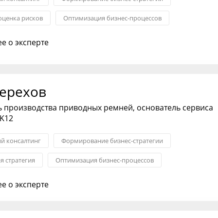
оценка рисков
Оптимизация бизнес-процессов
ержек
Запуск новых продуктов
е о эксперте
ния с партнерами
ерехов
 производства приводных ремней, основатель сервиса
7K12
ий консалтинг
Формирование бизнес-стратегии
я стратегия
Оптимизация бизнес-процессов
ержек
Продажи
Внедрение CRM-систем и аналитики
е о эксперте