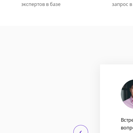
экспертов в базе
запрос в
хайлусь
ие бизнес-стратегии
етян
акой лирики. Замечания,
Встр
м может помочь.
вопр