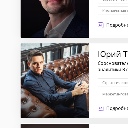
Комплексная 
Снижение изд
Подробне
Взаимоотноше
Юрий Т
Сооснователь
аналитики R
Стратегическ
Маркетингова
Снижение изд
Подробне