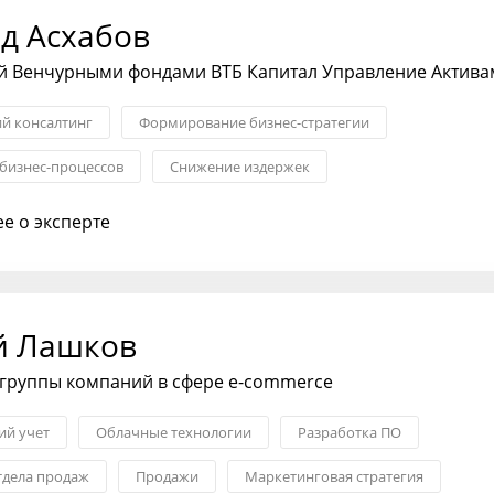
д Асхабов
 Венчурными фондами ВТБ Капитал Управление Актива
ий консалтинг
Формирование бизнес-стратегии
бизнес-процессов
Снижение издержек
ния с партнерами
Трансформация бизнеса
Менеджмент
е о эксперте
й Лашков
 группы компаний в сфере e-commerce
ий учет
Облачные технологии
Разработка ПО
тдела продаж
Продажи
Маркетинговая стратегия