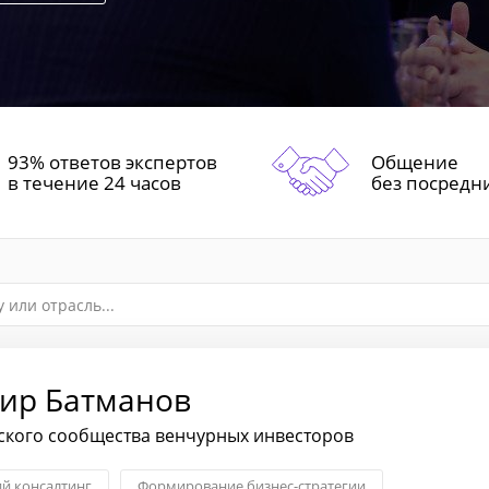
93% ответов экспертов
Общение
в течение 24 часов
без посредн
ир Батманов
ского сообщества венчурных инвесторов
ий консалтинг
Формирование бизнес-стратегии