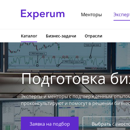
Менторы
Экспер
Каталог
Бизнес-задачи
Отрасли
Подготовка би
Эксперты и менторы с подтвержденным опытом
проконсультируют и помогут в решении бизнес
Заявка на подбор
Выбрать самост