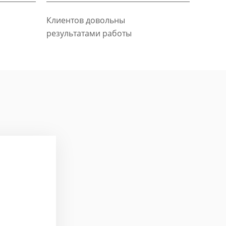
Клиентов довольны
результатами работы
Павел Па
Задача: Стратегичес
event-услуг
Эксперт: Петр Климо