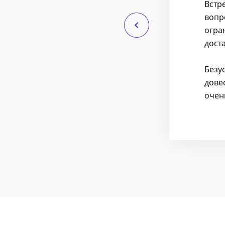
акой лирики. Замечания,
Встр
м может помочь.
вопр
огра
льно. Этому человеку сразу
дост
Безу
дове
очен