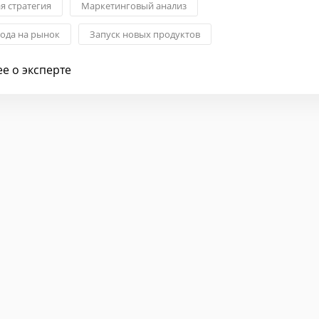
я стратегия
Маркетинговый анализ
хода на рынок
Запуск новых продуктов
продажами
Классический маркетинг
Системная интеграция
е о эксперте