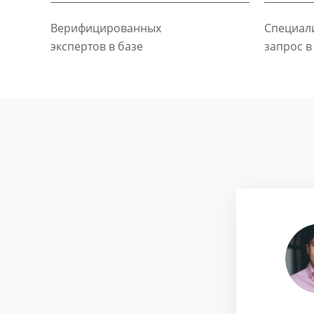
Верифицированных
Специали
экспертов в базе
запрос в
хайлусь
ие бизнес-стратегии
етян