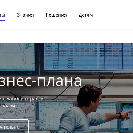
ты
Знания
Решения
Детям
знес-плана
 в данной отрасли
-задач
оятельно