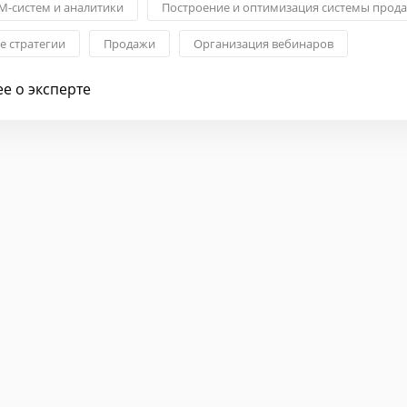
M-систем и аналитики
Построение и оптимизация системы прод
 стратегии
Продажи
Организация вебинаров
ие
Выстраивание бизнес-процессов
е о эксперте