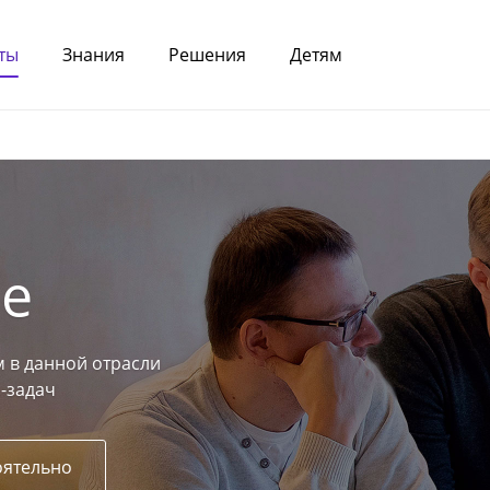
ты
Знания
Решения
Детям
е
 в данной отрасли
-задач
оятельно