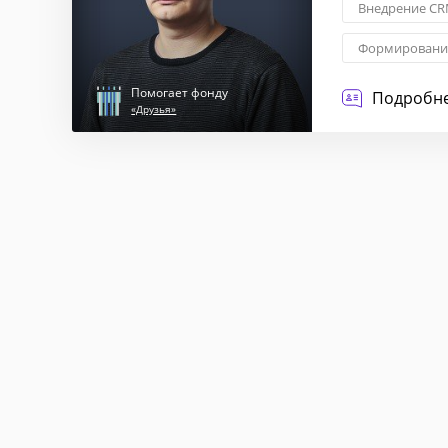
Внедрение CR
Формирование
Брендирован
Помогает фонду
Подробне
«Друзья»