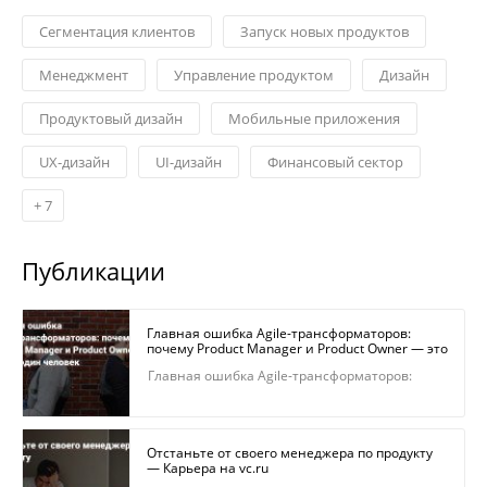
Сегментация клиентов
Запуск новых продуктов
Менеджмент
Управление продуктом
Дизайн
Продуктовый дизайн
Мобильные приложения
UX-дизайн
UI-дизайн
Финансовый сектор
+
7
Публикации
Главная ошибка Agile-трансформаторов:
почему Product Manager и Product Owner — это
не один человек — Карьера на vc.ru
Главная ошибка Agile-трансформаторов:
почему Product Manager и Product Owner —
это не один человек — Карьера на vc.ru
Отстаньте от своего менеджера по продукту
— Карьера на vc.ru