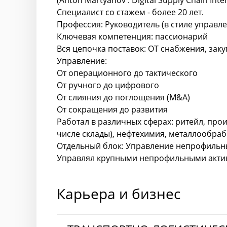
(Anton Martyanov : Digital Supply Chain In
Специалист со стажем - более 20 лет.
Профессия: Руководитель (в стиле управл
Ключевая компетенция: пассионарий
Вся цепочка поставок: ОТ снабжения, зак
Управление:
От операционного до тактического
От ручного до цифрового
От слияния до поглощения (M&A)
От сокращения до развития
Работал в различных сферах: ритейл, прои
числе склады), нефтехимия, металлообра
Отдельный блок: Управление непрофильн
Управлял крупными непрофильными актив
Карьера и бизнес