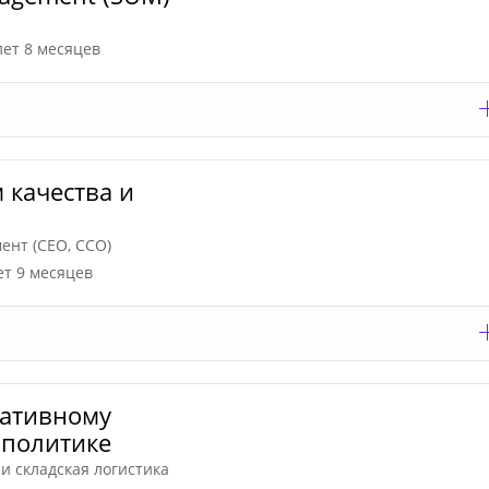
лет 8 месяцев
 качества и
нт (CEO, CCO)
ет 9 месяцев
ративному
 политике
и складская логистика