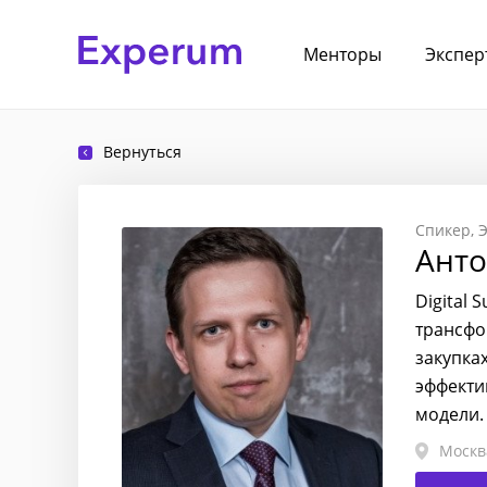
Менторы
Экспер
Вернуться
Спикер
Э
Анто
Digital
трансфо
закупка
эффекти
модели.
Москв