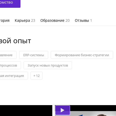
омство
тория
Карьера
23
Образование
20
Отзывы
1
вой опыт
авление
ERP-системы
Формирование бизнес-стратегии
-процессов
Запуск новых продуктов
ая интеграция
+
12