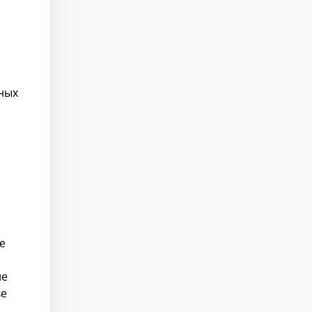
нных
е
ле
ве