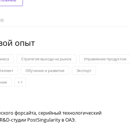
10
вой опыт
знеса
Стратегия выхода на рынок
Управление продуктом
теллект
Обучение и развитие
Экспорт
ание
+
1
еского форсайта, серийный технологический
&D-студии PostSingularity в ОАЭ.