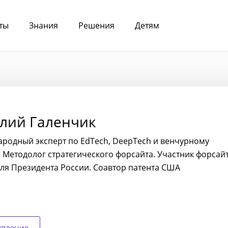
ты
Знания
Решения
Детям
лий Галенчик
родный эксперт по EdTech, DeepTech и венчурному
. Методолог стратегического форсайта. Участник форсайт
для Президента России. Соавтор патента США
упление