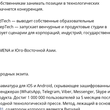
обственникам занимать позиции в технологических
начнется конкуренция.
 EdTech — выводит собственные образовательные
pTech — запускает венчурные и продуктовые студии в
рует сценарии для корпораций, индустрий, государстве
 MENA и Юго-Восточной Азии.
родных экзита.
клавиатура для iOS и Android, скрывающее зашифрованны
нджерах (WhatsApp, Telegram, Viber, Messenger, Skype и
одукта. Достиг 1 000 000 пользователей за 5 месяцев пос
одной технологической прессе. Метод, лежащий в осно
B1
, соавтором которого является Виталий.