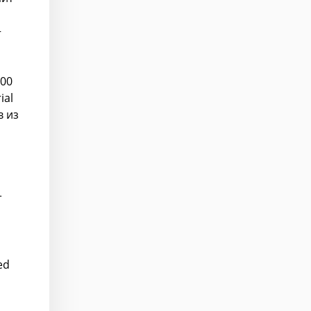
+
500
ial
в из
т
ed