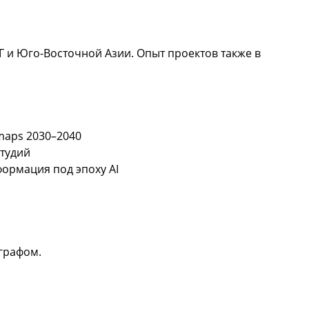
Г и Юго-Восточной Азии. Опыт проектов также в
maps 2030–2040
студий
ормация под эпоху AI
графом.