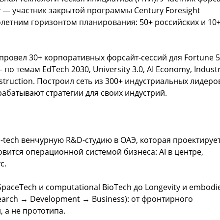
у — участник закрытой программы Century Foresight
толетним горизонтом планирования: 50+ российских и 10
) провел 30+ корпоративных форсайт-сессий для Fortune 
о темам EdTech 2030, University 3.0, AI Economy, Industr
Construction. Построил сеть из 300+ индустриальных лидеро
абатывают стратегии для своих индустрий.
tech венчурную R&D-студию в ОАЭ, которая проектируе
овится операционной системой бизнеса: AI в центре,
с.
SpaceTech и computational BioTech до Longevity и embodi
earch → Development → Business): от фронтирного
 а не прототипа.