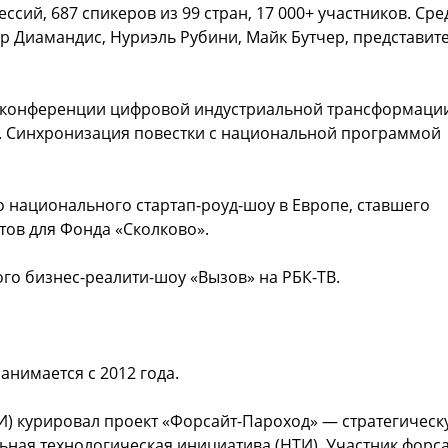
ссий, 687 спикеров из 99 стран, 17 000+ участников. Сре
р Диамандис, Нуриэль Рубини, Майк Бутчер, представит
й конференции цифровой индустриальной трансформации
ий. Синхронизация повестки с национальной программой
о национального стартап-роуд-шоу в Европе, ставшего
тов для Фонда «Сколково».
го бизнес-реалити-шоу «Вызов» на РБК-ТВ.
анимается с 2012 года.
СИ) курировал проект «Форсайт-Пароход» — стратегическ
ная технологическая инициатива (НТИ). Участник форса