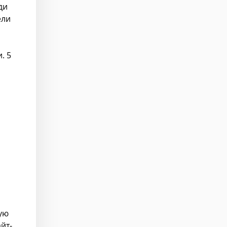
ди
ели
. 5
ую
йт-