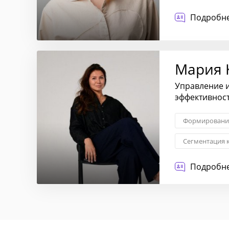
Личностный р
Подробне
Мария 
Управление и
эффективнос
Формирование
Сегментация 
Стратегия вы
Подробне
Трансформаци