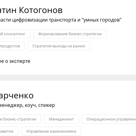
нтин Котогонов
ласти цифровизации транспорта и "умных городов"
ий консалтинг
Формирование бизнес-стратегии
 продуктов
Стратегия выхода на рынок
я бизнеса
IT
Системная интеграция
е о эксперте
арченко
менеджер, коуч, спикер
 бизнес-стратегии
Менеджмент
Операционное управлен
азвитие
Управление изменениями