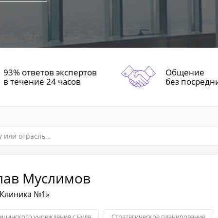
93% ответов экспертов
Общение
в течение 24 часов
без посредн
лав Муслимов
«Клиника №1»
ицинского учреждения с нуля
Стратегическое планирование