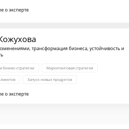
ост и карьера
Продажи
е о эксперте
Кожухова
зменениями, трансформация бизнеса, устойчивость и
ть
 бизнес-стратегии
Маркетинговая стратегия
клиентов
Запуск новых продуктов
хода на рынок
Взаимоотношения с партнерами
е о эксперте
я бизнеса