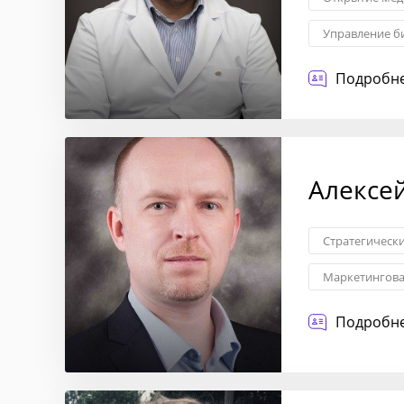
Управление б
Бизнес-консу
Подробне
Алексе
Стратегическ
Маркетингова
Стратегия це
Подробне
Запуск новых