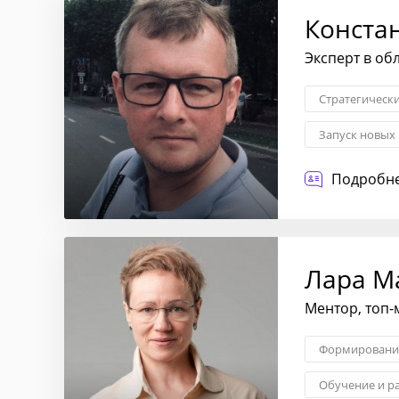
Конста
Эксперт в об
Стратегическ
Запуск новых
Трансформаци
Подробне
Лара М
Ментор, топ-
Формирование
Обучение и р