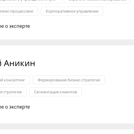
изнес-процессами
Корпоративное управление
льтирование
е о эксперте
й Аникин
ий консалтинг
Формирование бизнес-стратегии
я стратегия
Сегментация клиентов
нообразования
Оптимизация бизнес-процессов
е о эксперте
 продуктов