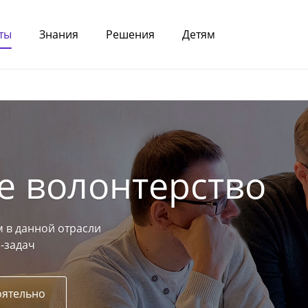
ты
Знания
Решения
Детям
е волонтерство
 в данной отрасли
-задач
оятельно