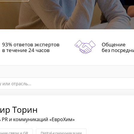
93% ответов экспертов
Общение
в течение 24 часов
без посредн
ир Торин
ь PR и коммуникаций «ЕвроХим»
ние связи и GR
Digital-коммуникации