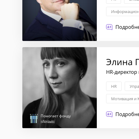
Информацион
Управление д
Подробне
Элина 
HR-директор 
HR
Упра
Мотивация и 
Подробне
Помогает фонду
«Друзья»