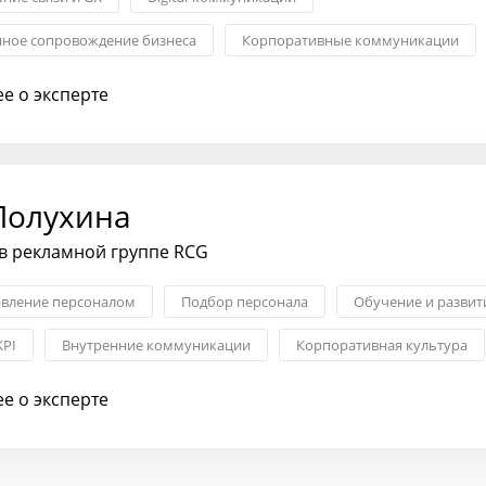
ное сопровождение бизнеса
Корпоративные коммуникации
еловой репутацией
Корпоративные мероприятия
е о эксперте
Полухина
в рекламной группе RCG
вление персоналом
Подбор персонала
Обучение и развит
KPI
Внутренние коммуникации
Корпоративная культура
е о эксперте