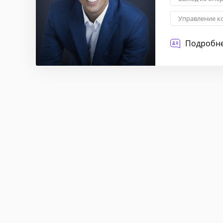
Управление к
Повышение эф
Подробне
Стратегическа