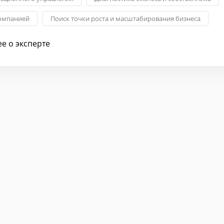
омпанией
Поиск точки роста и масштабирования бизнеса
фективности бизнеса
Выстраивание бизнес-процессов
е о эксперте
я бизнес-сессия