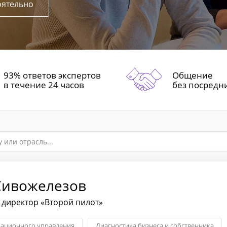
оятельно
93% ответов экспертов
Общение
в течение 24 часов
без посредн
Сивожелезов
директор «Второй пилот»
рационного управления
Диагностика бизнеса и собственника