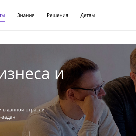
ты
Знания
Решения
Детям
изнеса и
 в данной отрасли
-задач