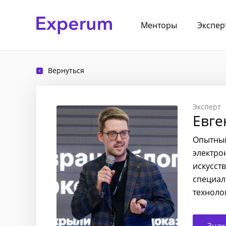
Менторы
Экспер
Вернуться
Эксперт
Евге
Опытный
электро
искусст
специал
техноло
Знак