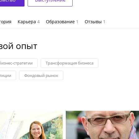
тория
Карьера
4
Образование
1
Отзывы
1
вой опыт
изнес-стратегии
Трансформация бизнеса
стиции
Фондовый рынок