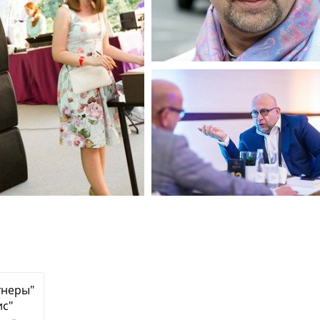
тнеры"
ис"