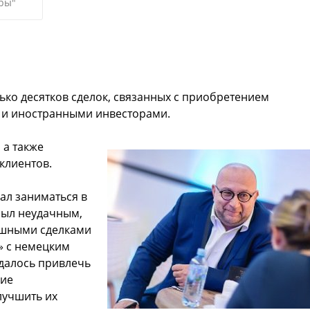
ры"
ько десятков сделок, связанных с приобретением
 и иностранными инвесторами.
 а также
клиентов.
ал заниматься в
был неудачным,
ешными сделками
» с немецким
Удалось привлечь
кие
лучшить их