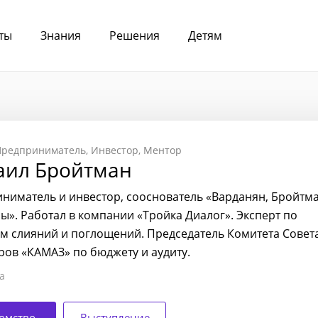
ты
Знания
Решения
Детям
Предприниматель
Инвестор
Ментор
аил Бройтман
ниматель и инвестор, сооснователь «Варданян, Бройтма
ы». Работал в компании «Тройка Диалог». Эксперт по
м слияний и поглощений. Председатель Комитета Совет
ров «КАМАЗ» по бюджету и аудиту.
а
омство
Выступление