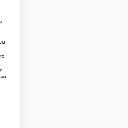
и
ным
то
 и
нии