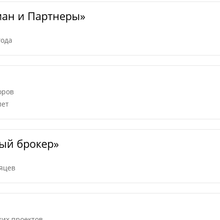
ман и Партнеры»
года
оров
лет
ый брокер»
сяцев
ких проектов