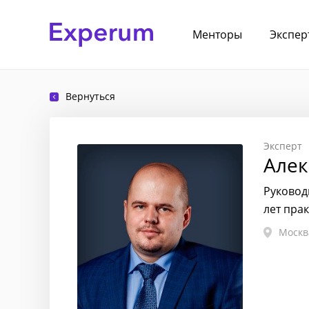
Менторы
Экспер
Вернуться
Эксперт
Алек
Руковод
лет пра
Москв