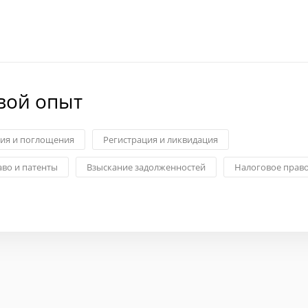
вой опыт
ия и поглощения
Регистрация и ликвидация
аво и патенты
Взыскание задолженностей
Налоговое прав