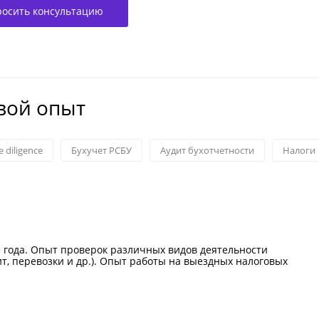
росить консультацию
вой опыт
 diligence
Бухучет РСБУ
Aудит бухотчетности
Налоги
 года. Опыт проверок различных видов деятельности
ит, перевозки и др.). Опыт работы на выездных налоговых