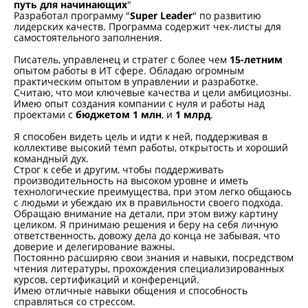
путь для начинающих
"
Разработал программу "
Super Leader
" по развитию
лидерских качеств. Программа содержит чек-листы для
самостоятельного заполнения.
Писатель, управленец и стратег с более чем
15-летним
опытом работы в ИТ сфере. Обладаю огромным
практическим опытом в управлении и разработке.
Считаю, что мои ключевые качества и цели амбициозны.
Имею опыт создания компании с нуля и работы над
проектами с
бюджетом 1 млн
, и
1 млрд
.
Я способен видеть цель и идти к ней, поддерживая в
коллективе высокий темп работы, открытость и хороший
командный дух.
Строг к себе и другим, чтобы поддерживать
производительность на высоком уровне и иметь
технологические преимущества, при этом легко общаюсь
с людьми и убеждаю их в правильности своего подхода.
Обращаю внимание на детали, при этом вижу картину
целиком. Я принимаю решения и беру на себя личную
ответственность, довожу дела до конца не забывая, что
доверие и делегирование важны.
Постоянно расширяю свои знания и навыки, посредством
чтения литературы, прохождения специализированных
курсов, сертификаций и конференций.
Имею отличные навыки общения и способность
справляться со стрессом.