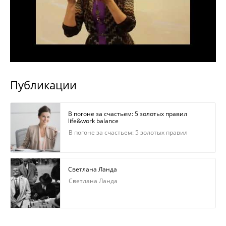
Публикации
В погоне за счастьем: 5 золотых правил
life&work balance
В погоне за счастьем: 5 золотых правил
life&work balance
Светлана Ланда
Светлана Ланда