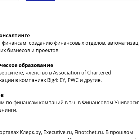
Манько Снежаны - с доставкой,
для малого и среднего бизнеса -
издание 2018
купить книгу Манько Снежаны - с
доставкой, издание 2018
консалтинге
 финансам, созданию финансовых отделов, автоматиза
их бизнесов и проектов.
ческое образование
рситете, членство в Association of Chartered
кации в компаниях Big4: EY, PWC и другие.
ов
м по финансам компаний в т.ч. в Финансовом Университ
енинги.
рталах Клерк.ру, Executive.ru, Finotchet.ru. В прошлом