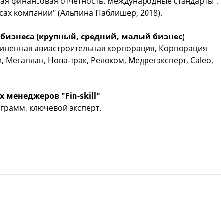
ная финансовая отчетность. Международные стандарты".
нсах компании" (Альпина Паблишер, 2018).
 бизнеса (крупный, средний, малый бизнес)
диненная авиастроительная корпорация, Корпорация
, Мегаплан, Нова-трак, Релоком, Медрегэксперт, Caleo,
х менеджеров
"Fin-skill"
грамм, ключевой эксперт.
т