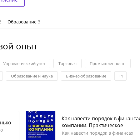
2
Образование
3
вой опыт
Управленческий учет
Торговля
Промышленность
Образование и наука
Бизнес-образование
+
1
Как навести порядок в финанса
анько
компании. Практическое
ко
руководство для малого и
Как навести порядок в финансах
среднего бизнеса - купить книг
компании. Практическое руководст