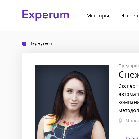
Менторы
Экспер
Вернуться
Предпри
Сне
Эксперт
автомат
компани
методол
Москв
Выст