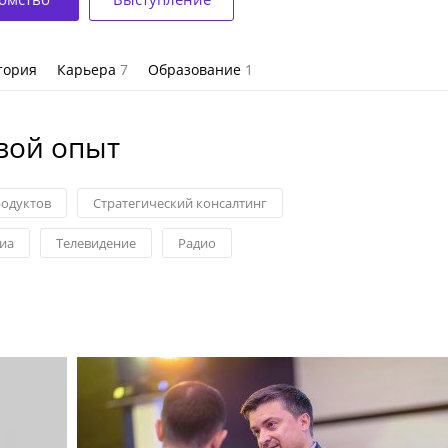
тория
Карьера
7
Образование
1
вой опыт
родуктов
Стратегический консалтинг
иа
Телевидение
Радио