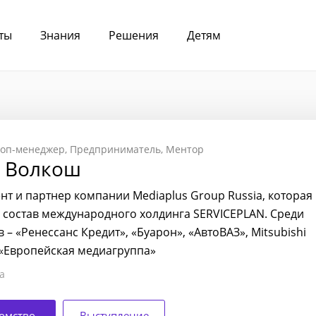
ты
Знания
Решения
Детям
Топ-менеджер
Предприниматель
Ментор
 Волкош
нт и партнер компании Mediaplus Group Russia, которая
в состав международного холдинга SERVICEPLAN. Среди
 – «Ренессанс Кредит», «Буарон», «АвтоВАЗ», Mitsubishi
 «Европейская медиагруппа»
а
омство
Выступление