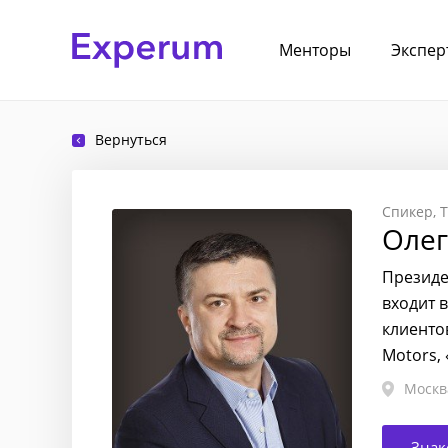
Менторы
Экспер
Вернуться
Спикер
Олег
Президе
входит 
клиентов
Motors,
Москв
Знак