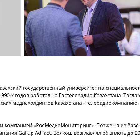
 Казахский государственный университет по специальнос
990-х годов работал на Гостелерадио Казахстана. Тогда 
еских медиахолдингов Казахстана - телерадиокомпанию 
 им компанией «РосМедиаМониторинг». Позже на ее базе
мпания Gallup AdFact. Волкош возглавлял её вплоть до 2