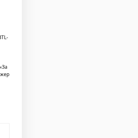
BTL-
«За
джер