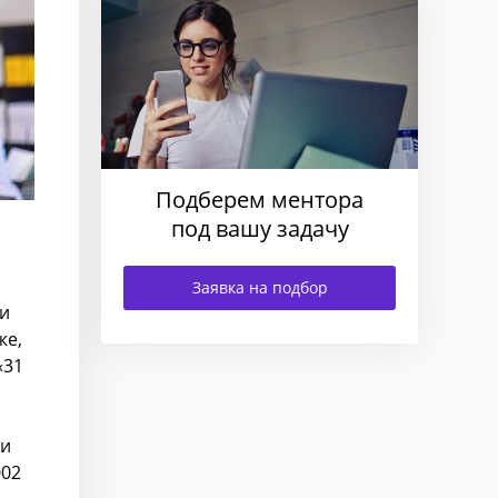
Подберем ментора
под вашу задачу
Заявка на подбор
ти
же,
«31
 и
002