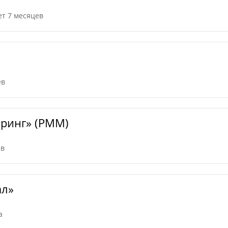
ет 7 месяцев
ев
ринг» (РММ)
ев
ал»
а