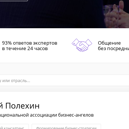
93% ответов экспертов
Общение
в течение 24 часов
без посредн
й Полехин
ациональной ассоциации бизнес-ангелов
ий консалтинг
Формирование бизнес-стратегии