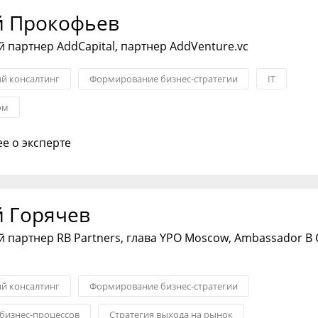
й Прокофьев
партнер AddCapital, партнер AddVenture.vc
ий консалтинг
Формирование бизнес-стратегии
IT
ом
е о эксперте
й Горячев
партнер RB Partners, глава YPO Moscow, Ambassador B 
ий консалтинг
Формирование бизнес-стратегии
бизнес-процессов
Стратегия выхода на рынок