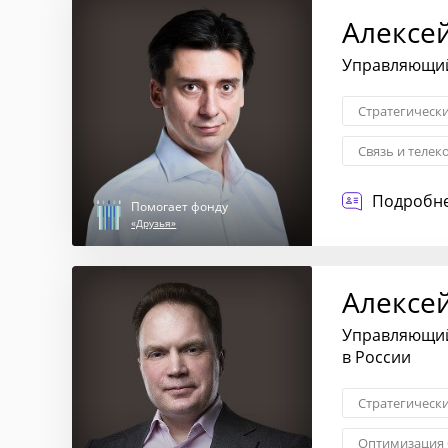
Алексе
Управляющий 
Стратегическ
Связь и телек
Подробне
Помогает фонду
«Друзья»
Алексе
Управляющий 
в России
Стратегическ
Оптимизация 