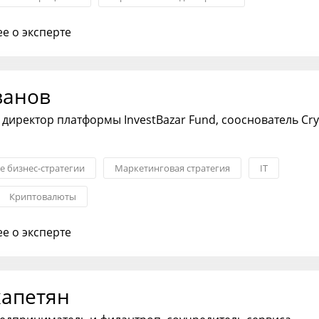
ктивами
Слияния и поглощения
е о эксперте
ванов
директор платформы InvestBazar Fund, сооснователь Cr
 бизнес-стратегии
Маркетинговая стратегия
IT
Криптовалюты
е о эксперте
хапетян