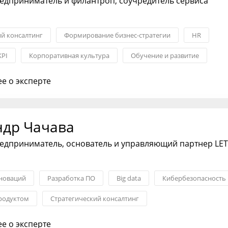
едприниматель и филантроп, соучредитель сервиса
ий консалтинг
Формирование бизнес-стратегии
HR
KPI
Корпоративная культура
Обучение и развитие
роцедуры
е о эксперте
ндр Чачава
едприниматель, основатель и управляющий партнер LE
новаций
Разработка ПО
Big data
Кибербезопасность
родуктом
Стратегический консалтинг
 бизнес-стратегии
е о эксперте