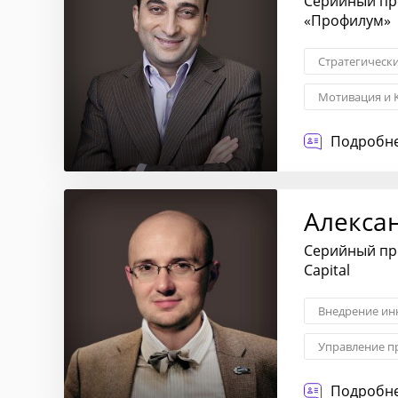
Серийный пр
«Профилум»
Стратегическ
Мотивация и 
Политики и п
Подробне
Алекса
Серийный пр
Capital
Внедрение ин
Управление п
Формирование
Подробне