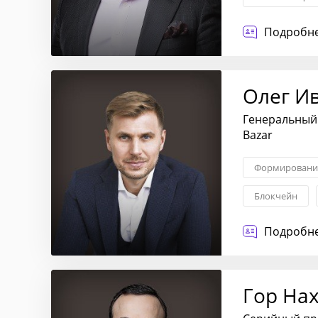
Управление а
Подробне
Олег И
Генеральный 
Bazar
Формирование
Блокчейн
Подробне
Гор На