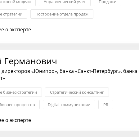
ансовой модели
Управленческий учет
Продажи
 стратегии
Построение отдела продаж
ка и контроль
Контроль качества в ОП
е о эксперте
й Германович
 директоров «Юнипро», банка «Санкт-Петербург», банка
т»
 бизнес-стратегии
Стратегический консалтинг
бизнес-процессов
Digital-коммуникации
PR
и и GR
Связи с инвесторами
е о эксперте