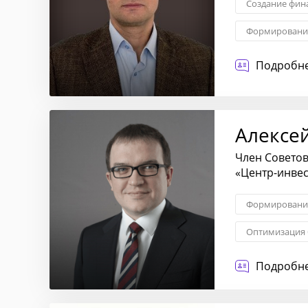
Создание фин
Формирование
KPI: постанов
Подробне
Алексе
Член Советов
«Центр-инвес
Формирование
Оптимизация 
Внешние связ
Подробне