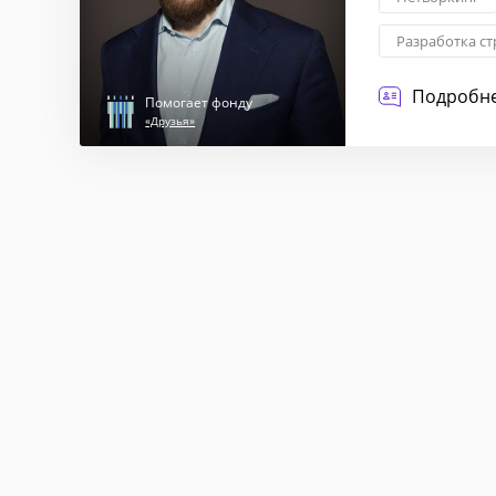
Разработка ст
Подробне
Помогает фонду
«Друзья»