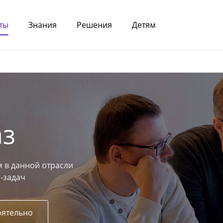
ты
Знания
Решения
Детям
аз
 в данной отрасли
-задач
оятельно