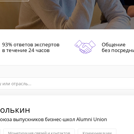
93% ответов экспертов
Общение
в течение 24 часов
без посредн
Полькин
оюза выпускников бизнес-школ Alumni Union
Монетизация связей и контактов
Коммуникации