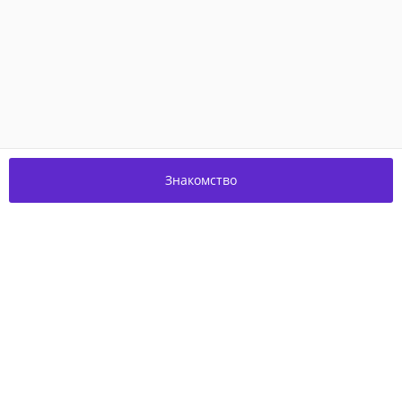
Знакомство
Присоединяйтесь к нам в соцсетях!
О проекте
Благотворительность
Пользовательское соглашение